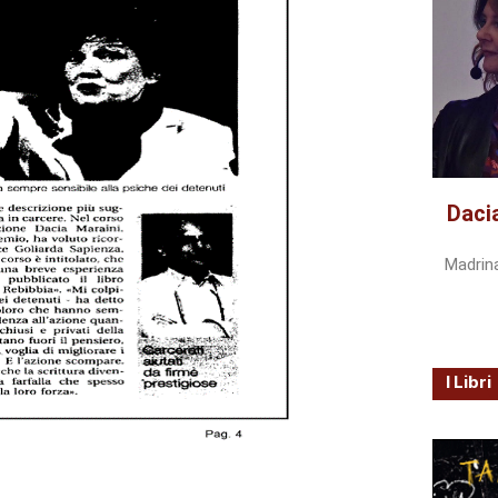
Daci
Madrin
I Libri