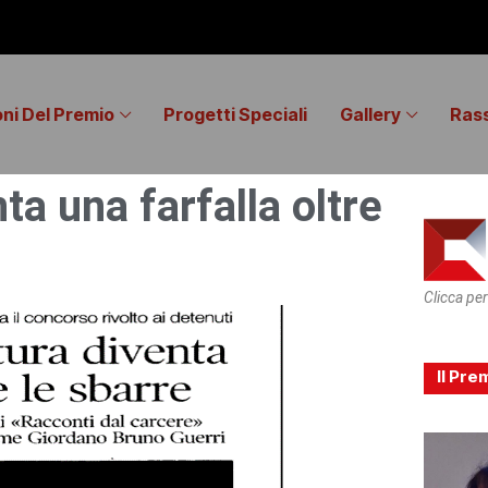
oni Del Premio
Progetti Speciali
Gallery
Ras
ta una farfalla oltre
Clicca per
Il Pre