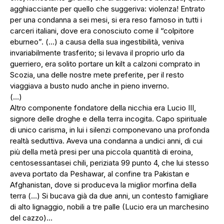
agghiacciante per quello che suggeriva: violenza! Entrato
per una condanna a sei mesi, si era reso famoso in tutti i
carceri italiani, dove era conosciuto come il “colpitore
eburneo”. (…) a causa della sua ingestibilità, veniva
invariabilmente trasferito; si levava il proprio urlo da
guerriero, era solito portare un kilt a calzoni comprato in
Scozia, una delle nostre mete preferite, per il resto
viaggiava a busto nudo anche in pieno inverno.
(…)
Altro componente fondatore della nicchia era Lucio III,
signore delle droghe e della terra incogita. Capo spirituale
di unico carisma, in lui i silenzi componevano una profonda
realtà seduttiva. Aveva una condanna a undici anni, di cui
più della metà presi per una piccola quantità di eroina,
centosessantasei chili, periziata 99 punto 4, che lui stesso
aveva portato da Peshawar, al confine tra Pakistan e
Afghanistan, dove si produceva la miglior morfina della
terra (…) Si bucava già da due anni, un contesto famigliare
di alto lignaggio, nobili a tre palle (Lucio era un marchesino
del cazzo)…