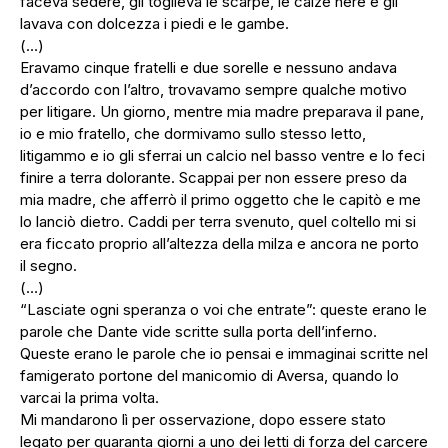
faceva sedere, gli toglieva le scarpe, le calze nere e gli
lavava con dolcezza i piedi e le gambe.
(…)
Eravamo cinque fratelli e due sorelle e nessuno andava
d’accordo con l’altro, trovavamo sempre qualche motivo
per litigare. Un giorno, mentre mia madre preparava il pane,
io e mio fratello, che dormivamo sullo stesso letto,
litigammo e io gli sferrai un calcio nel basso ventre e lo feci
finire a terra dolorante. Scappai per non essere preso da
mia madre, che afferrò il primo oggetto che le capitò e me
lo lanciò dietro. Caddi per terra svenuto, quel coltello mi si
era ficcato proprio all’altezza della milza e ancora ne porto
il segno.
(…)
“Lasciate ogni speranza o voi che entrate”: queste erano le
parole che Dante vide scritte sulla porta dell’inferno.
Queste erano le parole che io pensai e immaginai scritte nel
famigerato portone del manicomio di Aversa, quando lo
varcai la prima volta.
Mi mandarono lì per osservazione, dopo essere stato
legato per quaranta giorni a uno dei letti di forza del carcere