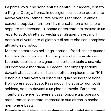
La prima volta che sono entrata dentro un carcere, è stato
a Regina Coeli, a Roma. In quei giorni, un ospite eccellente
aveva varcato i famosi “tre scalini” (secondo un’antica
canzone popolare, chi non li ha mai saliti non è romano e
neppure trasteverino). L’ospite eccellente era recluso in un
reparto sotto stretta sorveglianza. Gli agenti avevano il
compito di verificare di giorno e di notte che non compisse
atti autolesionistici.
Mentre camminavo nei lunghi corridoi, freddi anche quando
fuori fa caldo, cercavo di immaginare che cosa stesse
facendo quel distinto signore, di certo abituato a una vita
più comoda e mondana. Gli agenti, accompagnandomi
davanti alla sua cella, mi hanno detto semplicemente “E’ lì”
e non c’è stato verso di estorcere qualche indiscrezione.
Il blindo era socchiuso. Passandovi, ho scorto l’uomo, di
schiena, seduto davanti a un piccolo tavolo. Forse era
intento a scrivere. Scrivere a casa, oppure una poesia o,
meno romanticamente, memorie in sua difesa, o anche
memorie e basta.
Proprio in quei giorni, stavo ricevendo gli scritti dei detenuti