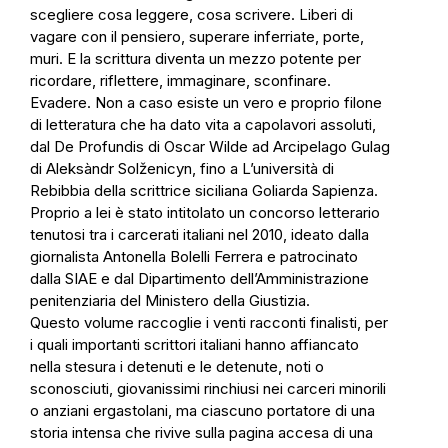
scegliere cosa leggere, cosa scrivere. Liberi di
vagare con il pensiero, superare inferriate, porte,
muri. E la scrittura diventa un mezzo potente per
ricordare, riflettere, immaginare, sconfinare.
Evadere. Non a caso esiste un vero e proprio filone
di letteratura che ha dato vita a capolavori assoluti,
dal De Profundis di Oscar Wilde ad Arcipelago Gulag
di Aleksàndr Solženicyn, fino a L’università di
Rebibbia della scrittrice siciliana Goliarda Sapienza.
Proprio a lei è stato intitolato un concorso letterario
tenutosi tra i carcerati italiani nel 2010, ideato dalla
giornalista Antonella Bolelli Ferrera e patrocinato
dalla SIAE e dal Dipartimento dell’Amministrazione
penitenziaria del Ministero della Giustizia.
Questo volume raccoglie i venti racconti finalisti, per
i quali importanti scrittori italiani hanno affiancato
nella stesura i detenuti e le detenute, noti o
sconosciuti, giovanissimi rinchiusi nei carceri minorili
o anziani ergastolani, ma ciascuno portatore di una
storia intensa che rivive sulla pagina accesa di una