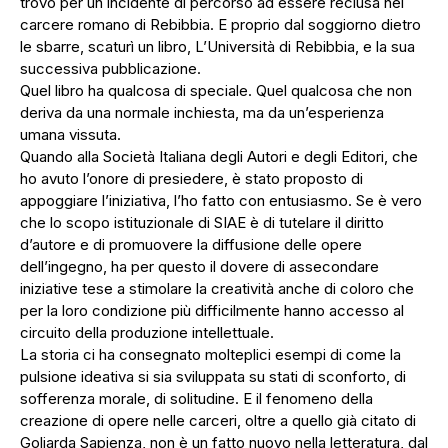
trovò per un incidente di percorso ad essere reclusa nel
carcere romano di Rebibbia. E proprio dal soggiorno dietro
le sbarre, scaturì un libro, L’Università di Rebibbia, e la sua
successiva pubblicazione.
Quel libro ha qualcosa di speciale. Quel qualcosa che non
deriva da una normale inchiesta, ma da un’esperienza
umana vissuta.
Quando alla Società Italiana degli Autori e degli Editori, che
ho avuto l’onore di presiedere, è stato proposto di
appoggiare l’iniziativa, l’ho fatto con entusiasmo. Se è vero
che lo scopo istituzionale di SIAE è di tutelare il diritto
d’autore e di promuovere la diffusione delle opere
dell’ingegno, ha per questo il dovere di assecondare
iniziative tese a stimolare la creatività anche di coloro che
per la loro condizione più difficilmente hanno accesso al
circuito della produzione intellettuale.
La storia ci ha consegnato molteplici esempi di come la
pulsione ideativa si sia sviluppata su stati di sconforto, di
sofferenza morale, di solitudine. E il fenomeno della
creazione di opere nelle carceri, oltre a quello già citato di
Goliarda Sapienza, non è un fatto nuovo nella letteratura, dal