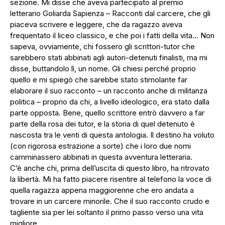
sezione. Mi disse che aveva partecipato al premio
letterario Goliarda Sapienza – Racconti dal carcere, che gli
piaceva scrivere e leggere, che da ragazzo aveva
frequentato il liceo classico, e che poi i fatti della vita… Non
sapeva, ovviamente, chi fossero gli scrittori-tutor che
sarebbero stati abbinati agli autori-detenuti finalisti, ma mi
disse, buttandolo lì, un nome. Gli chiesi perché proprio
quello e mi spiegò che sarebbe stato stimolante far
elaborare il suo racconto – un racconto anche di militanza
politica – proprio da chi, a livello ideologico, era stato dalla
parte opposta. Bene, quello scrittore entrò davvero a far
parte della rosa dei tutor, e la storia di quel detenuto è
nascosta tra le venti di questa antologia. Il destino ha voluto
(con rigorosa estrazione a sorte) che i loro due nomi
camminassero abbinati in questa avventura letteraria.
C’è anche chi, prima dell’uscita di questo libro, ha ritrovato
la libertà. Mi ha fatto piacere risentire al telefono la voce di
quella ragazza appena maggiorenne che ero andata a
trovare in un carcere minorile. Che il suo racconto crudo e
tagliente sia per lei soltanto il primo passo verso una vita
migliore.