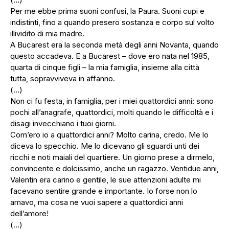
Per me ebbe prima suoni confusi, la Paura. Suoni cupi e
indistinti, fino a quando presero sostanza e corpo sul volto
illividito di mia madre.
A Bucarest era la seconda metà degli anni Novanta, quando
questo accadeva. E a Bucarest – dove ero nata nel 1985,
quarta di cinque figli – la mia famiglia, insieme alla città
tutta, sopravviveva in affanno.
(…)
Non ci fu festa, in famiglia, per i miei quattordici anni: sono
pochi all’anagrafe, quattordici, molti quando le difficoltà e i
disagi invecchiano i tuoi giorni.
Com’ero io a quattordici anni? Molto carina, credo. Me lo
diceva lo specchio. Me lo dicevano gli sguardi unti dei
ricchi e noti maiali del quartiere. Un giorno prese a dirmelo,
convincente e dolcissimo, anche un ragazzo. Ventidue anni,
Valentin era carino e gentile, le sue attenzioni adulte mi
facevano sentire grande e importante. Io forse non lo
amavo, ma cosa ne vuoi sapere a quattordici anni
dell’amore!
(…)