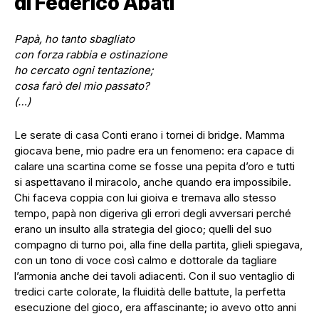
di Federico Abati
Papà, ho tanto sbagliato
con forza rabbia e ostinazione
ho cercato ogni tentazione;
cosa farò del mio passato?
(…)
Le serate di casa Conti erano i tornei di bridge. Mamma
giocava bene, mio padre era un fenomeno: era capace di
calare una scartina come se fosse una pepita d’oro e tutti
si aspettavano il miracolo, anche quando era impossibile.
Chi faceva coppia con lui gioiva e tremava allo stesso
tempo, papà non digeriva gli errori degli avversari perché
erano un insulto alla strategia del gioco; quelli del suo
compagno di turno poi, alla fine della partita, glieli spiegava,
con un tono di voce così calmo e dottorale da tagliare
l’armonia anche dei tavoli adiacenti. Con il suo ventaglio di
tredici carte colorate, la fluidità delle battute, la perfetta
esecuzione del gioco, era affascinante; io avevo otto anni