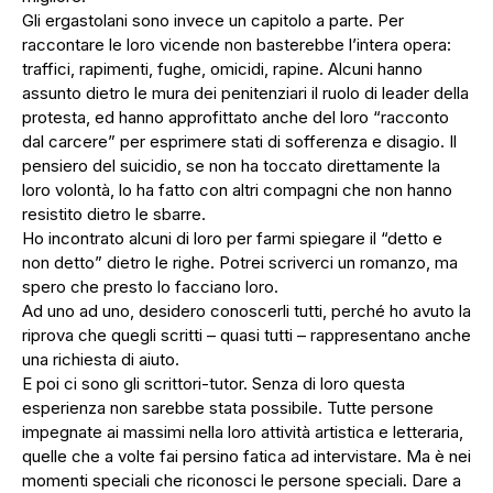
Gli ergastolani sono invece un capitolo a parte. Per
raccontare le loro vicende non basterebbe l’intera opera:
traffici, rapimenti, fughe, omicidi, rapine. Alcuni hanno
assunto dietro le mura dei penitenziari il ruolo di leader della
protesta, ed hanno approfittato anche del loro “racconto
dal carcere” per esprimere stati di sofferenza e disagio. Il
pensiero del suicidio, se non ha toccato direttamente la
loro volontà, lo ha fatto con altri compagni che non hanno
resistito dietro le sbarre.
Ho incontrato alcuni di loro per farmi spiegare il “detto e
non detto” dietro le righe. Potrei scriverci un romanzo, ma
spero che presto lo facciano loro.
Ad uno ad uno, desidero conoscerli tutti, perché ho avuto la
riprova che quegli scritti – quasi tutti – rappresentano anche
una richiesta di aiuto.
E poi ci sono gli scrittori-tutor. Senza di loro questa
esperienza non sarebbe stata possibile. Tutte persone
impegnate ai massimi nella loro attività artistica e letteraria,
quelle che a volte fai persino fatica ad intervistare. Ma è nei
momenti speciali che riconosci le persone speciali. Dare a