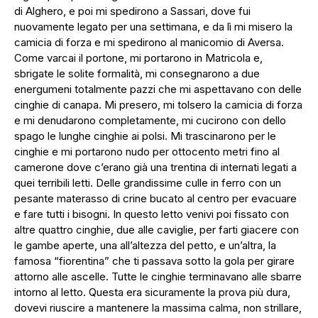
di Alghero, e poi mi spedirono a Sassari, dove fui
nuovamente legato per una settimana, e da lì mi misero la
camicia di forza e mi spedirono al manicomio di Aversa.
Come varcai il portone, mi portarono in Matricola e,
sbrigate le solite formalità, mi consegnarono a due
energumeni totalmente pazzi che mi aspettavano con delle
cinghie di canapa. Mi presero, mi tolsero la camicia di forza
e mi denudarono completamente, mi cucirono con dello
spago le lunghe cinghie ai polsi. Mi trascinarono per le
cinghie e mi portarono nudo per ottocento metri fino al
camerone dove c’erano già una trentina di internati legati a
quei terribili letti. Delle grandissime culle in ferro con un
pesante materasso di crine bucato al centro per evacuare
e fare tutti i bisogni. In questo letto venivi poi fissato con
altre quattro cinghie, due alle caviglie, per farti giacere con
le gambe aperte, una all’altezza del petto, e un’altra, la
famosa “fiorentina” che ti passava sotto la gola per girare
attorno alle ascelle. Tutte le cinghie terminavano alle sbarre
intorno al letto. Questa era sicuramente la prova più dura,
dovevi riuscire a mantenere la massima calma, non strillare,