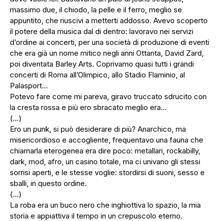
massimo due, il chiodo, la pelle e il ferro, meglio se
appuntito, che riuscivi a metterti addosso. Avevo scoperto
il potere della musica dal di dentro: lavoravo nei servizi
d’ordine ai concerti, per una società di produzione di eventi
che era già un nome mitico negli anni Ottanta, David Zard,
poi diventata Barley Arts. Coprivamo quasi tutti i grandi
concerti di Roma all’Olimpico, allo Stadio Flaminio, al
Palasport…
Potevo fare come mi pareva, giravo truccato sdrucito con
la cresta rossa e più ero sbracato meglio era…
(…)
Ero un punk, si può desiderare di più? Anarchico, ma
misericordioso e accogliente, frequentavo una fauna che
chiamarla eterogenea era dire poco: metallari, rockabilly,
dark, mod, afro, un casino totale, ma ci univano gli stessi
sorrisi aperti, e le stesse voglie: stordirsi di suoni, sesso e
sballi, in questo ordine.
(…)
La roba era un buco nero che inghiottiva lo spazio, la mia
storia e appiattiva il tempo in un crepuscolo eterno.