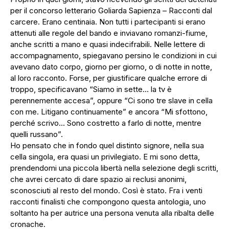
per il concorso letterario Goliarda Sapienza – Racconti dal
carcere. Erano centinaia. Non tutti i partecipanti si erano
attenuti alle regole del bando e inviavano romanzi-fiume,
anche scritti a mano e quasi indecifrabili. Nelle lettere di
accompagnamento, spiegavano persino le condizioni in cui
avevano dato corpo, giorno per giorno, o di notte in notte,
al loro racconto. Forse, per giustificare qualche errore di
troppo, specificavano “Siamo in sette… la tv è
perennemente accesa”, oppure “Ci sono tre slave in cella
con me. Litigano continuamente” e ancora “Mi sfottono,
perché scrivo… Sono costretto a farlo di notte, mentre
quelli russano”.
Ho pensato che in fondo quel distinto signore, nella sua
cella singola, era quasi un privilegiato. E mi sono detta,
prendendomi una piccola libertà nella selezione degli scritti,
che avrei cercato di dare spazio ai reclusi anonimi,
sconosciuti al resto del mondo. Così è stato. Fra i venti
racconti finalisti che compongono questa antologia, uno
soltanto ha per autrice una persona venuta alla ribalta delle
cronache.