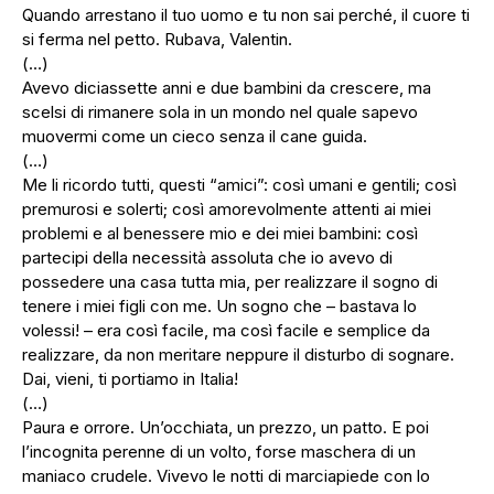
Quando arrestano il tuo uomo e tu non sai perché, il cuore ti
si ferma nel petto. Rubava, Valentin.
(…)
Avevo diciassette anni e due bambini da crescere, ma
scelsi di rimanere sola in un mondo nel quale sapevo
muovermi come un cieco senza il cane guida.
(…)
Me li ricordo tutti, questi “amici”: così umani e gentili; così
premurosi e solerti; così amorevolmente attenti ai miei
problemi e al benessere mio e dei miei bambini: così
partecipi della necessità assoluta che io avevo di
possedere una casa tutta mia, per realizzare il sogno di
tenere i miei figli con me. Un sogno che – bastava lo
volessi! – era così facile, ma così facile e semplice da
realizzare, da non meritare neppure il disturbo di sognare.
Dai, vieni, ti portiamo in Italia!
(…)
Paura e orrore. Un’occhiata, un prezzo, un patto. E poi
l’incognita perenne di un volto, forse maschera di un
maniaco crudele. Vivevo le notti di marciapiede con lo