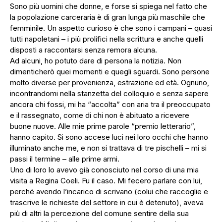
Sono più uomini che donne, e forse si spiega nel fatto che
la popolazione carceraria è di gran lunga più maschile che
femminile. Un aspetto curioso è che sono i campani – quasi
tutti napoletani – i più prolifici nella scrittura e anche quelli
disposti a raccontarsi senza remora alcuna.
Ad alcuni, ho potuto dare di persona la notizia. Non
dimenticherò quei momenti e quegli sguardi. Sono persone
molto diverse per provenienza, estrazione ed età. Ognuno,
incontrandomi nella stanzetta del colloquio e senza sapere
ancora chi fossi, mi ha “accolta” con aria tra il preoccupato
e il rassegnato, come di chi non è abituato a ricevere
buone nuove. Alle mie prime parole “premio letterario”,
hanno capito. Si sono accese luci nei loro occhi che hanno
illuminato anche me, e non si trattava di tre pischelli – mi si
passi il termine – alle prime armi.
Uno di loro lo avevo già conosciuto nel corso di una mia
visita a Regina Coeli. Fu il caso. Mi fecero parlare con lui,
perché avendo l’incarico di scrivano (colui che raccoglie e
trascrive le richieste del settore in cui è detenuto), aveva
più di altri la percezione del comune sentire della sua