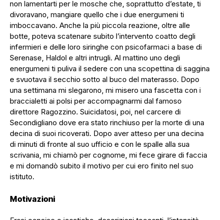
non lamentarti per le mosche che, soprattutto d’estate, ti
divoravano, mangiare quello che i due energumeni ti
imboccavano. Anche la più piccola reazione, oltre alle
botte, poteva scatenare subito l’intervento coatto degli
infermieri e delle loro siringhe con psicofarmaci a base di
Serenase, Haldol e altri intrugli. Al mattino uno degli
energumeni ti puliva il sedere con una scopettina di saggina
e svuotava il secchio sotto al buco del materasso. Dopo
una settimana mi slegarono, mi misero una fascetta con i
braccialetti ai polsi per accompagnarmi dal famoso
direttore Ragozzino. Suicidatosi, poi, nel carcere di
Secondigliano dove era stato rinchiuso per la morte di una
decina di suoi ricoverati. Dopo aver atteso per una decina
di minuti di fronte al suo ufficio e con le spalle alla sua
scrivania, mi chiamò per cognome, mi fece girare di faccia
e mi domandò subito il motivo per cui ero finito nel suo
istituto.
Motivazioni