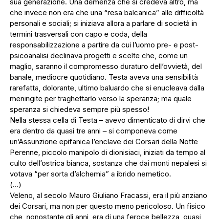
sua generazione. Una demenza che si credeva altro, ma
che invece non era che una “resa balcanica” alle difficoltà
personali e sociali; si iniziava allora a parlare di società in
termini trasversali con capo e coda, della
responsabilizzazione a partire da cui l’uomo pre- e post-
psicoanalisi declinava progetti e scelte che, come un
maglio, saranno il compromesso duraturo dell’ovvietà, del
banale, mediocre quotidiano. Testa aveva una sensibilità
rarefatta, dolorante, ultimo baluardo che si enucleava dalla
meningite per traghettarlo verso la speranza; ma quale
speranza si chiedeva sempre più spesso!
Nella stessa cella di Testa – avevo dimenticato di dirvi che
era dentro da quasi tre anni – si componeva come
un’Assunzione epifanica l’enclave dei Corsari della Notte
Perenne, piccolo manipolo di dionisiaci, iniziati da tempo al
culto dell’ostrica bianca, sostanza che dai monti nepalesi si
votava “per sorta d’alchemia” a ibrido nemetico.
(…)
Veleno, al secolo Mauro Giuliano Fracassi, era il più anziano
dei Corsari, ma non per questo meno pericoloso. Un fisico
che, nonostante gli anni, era di una feroce bellezza, quasi