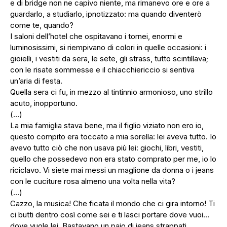
e di bridge non ne capivo niente, ma rimanevo ore e ore a
guardarlo, a studiarlo, ipnotizzato: ma quando diventerò
come te, quando?
I saloni dell’hotel che ospitavano i tornei, enormi e
luminosissimi, si riempivano di colori in quelle occasioni: i
gioielli, i vestiti da sera, le sete, gli strass, tutto scintillava;
con le risate sommesse e il chiacchiericcio si sentiva
un’aria di festa.
Quella sera ci fu, in mezzo al tintinnio armonioso, uno strillo
acuto, inopportuno.
(…)
La mia famiglia stava bene, ma il figlio viziato non ero io,
questo compito era toccato a mia sorella: lei aveva tutto. Io
avevo tutto ciò che non usava più lei: giochi, libri, vestiti,
quello che possedevo non era stato comprato per me, io lo
riciclavo. Vi siete mai messi un maglione da donna o i jeans
con le cuciture rosa almeno una volta nella vita?
(…)
Cazzo, la musica! Che ficata il mondo che ci gira intorno! Ti
ci butti dentro così come sei e ti lasci portare dove vuoi…
dove vuole lei. Bastavano un paio di jeans strappati,