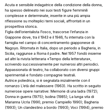
Acuta e sensibile indagatrice della condizione della donna,
ha spesso delineato nei suoi testi figure femminili
complesse e determinate, inserite in una più ampia
riflessione su molteplici temi sociali, affrontati in un
prospettiva storica.
Figlia dell’orientalista Fosco, trascorse l’infanzia in
Giappone dove, tra il 1943 e il 1946, fu internata con la
famiglia nel campo di concentramento giapponese di
Nagoyo. Ritornata in Italia, dopo un periodo a Bagheria, in
Sicilia, raggiunse a Roma il padre. Nel 1957 fondò insieme
ad altri la rivista letteraria «Tempo della letteratura»,
scrivendo successivamente per numerosi altri periodici.
Appassionata di teatro, ha collaborato con diversi gruppi
sperimentali e fondato compagnie teatrali.
Autrice poliedrica, si è segnalata inizialmente con il
romanzo L’età del malessere (1963). Ha scritto in seguito
numerose opere narrative: Memorie di una ladra (1972);
Donna in guerra (1975); Isolina (1985); La lunga vita di
Marianna Ucrìa (1990, premio Campiello 1990); Bagheria
(1993); Un clandestino a bordo (1993); Voci (1994), premio