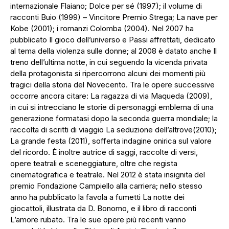
internazionale Flaiano; Dolce per sé (1997); il volume di
racconti Buio (1999) – Vincitore Premio Strega; La nave per
Kobe (2001); i romanzi Colomba (2004). Nel 2007 ha
pubblicato Il gioco dell’universo e Passi affrettati, dedicato
al tema della violenza sulle donne; al 2008 è datato anche Il
treno dell’ultima notte, in cui seguendo la vicenda privata
della protagonista si ripercorrono alcuni dei momenti più
tragici della storia del Novecento. Tra le opere successive
occorre ancora citare: La ragazza di via Maqueda (2009),
in cui si intrecciano le storie di personaggi emblema di una
generazione formatasi dopo la seconda guerra mondiale; la
raccolta di scritti di viaggio La seduzione dell’altrove(2010);
La grande festa (2011), sofferta indagine onirica sul valore
del ricordo. È inoltre autrice di saggi, raccolte di versi,
opere teatrali e sceneggiature, oltre che regista
cinematografica e teatrale. Nel 2012 è stata insignita del
premio Fondazione Campiello alla carriera; nello stesso
anno ha pubblicato la favola a fumetti La notte dei
giocattoli, illustrata da D. Bonomo, e il libro di racconti
L’amore rubato. Tra le sue opere più recenti vanno