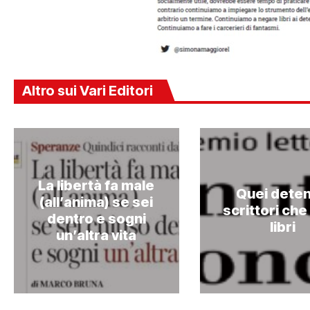
Altro sui Vari Editori
La libertà fa male
Quei deten
(all’anima) se sei
scrittori ch
dentro e sogni
libri
un’altra vita