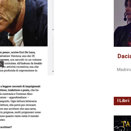
Daci
Madrin
I Libri