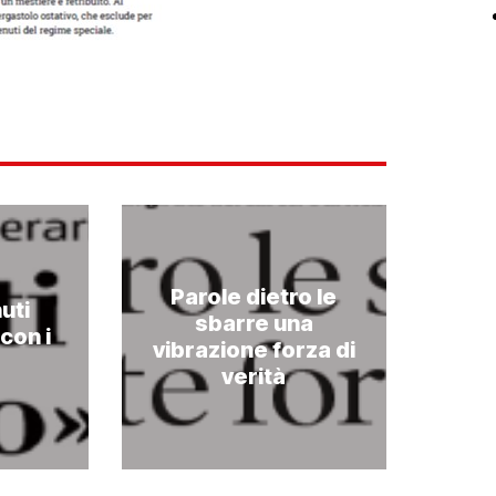
Parole dietro le
uti
sbarre una
e
con i
vibrazione forza di
verità