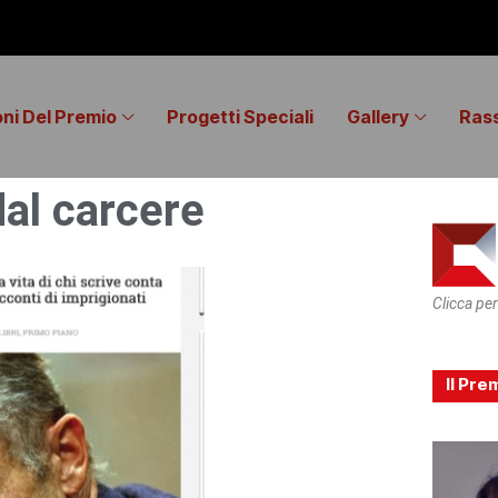
oni Del Premio
Progetti Speciali
Gallery
Ras
dal carcere
Clicca per
Il Pre