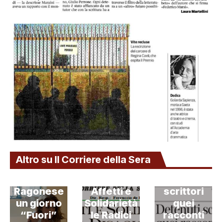
Altro su Il Corriere della Sera
Senza
Detenuti
Ragonese
Affetti e
scrittori
un giorno
Solidarietà
quei
“Fuori”
le Radici
racconti