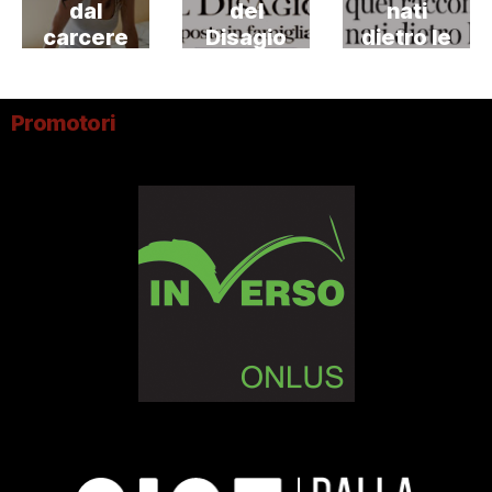
dal
del
nati
carcere
Disagio
dietro le
Giovanile
sbarre
Promotori