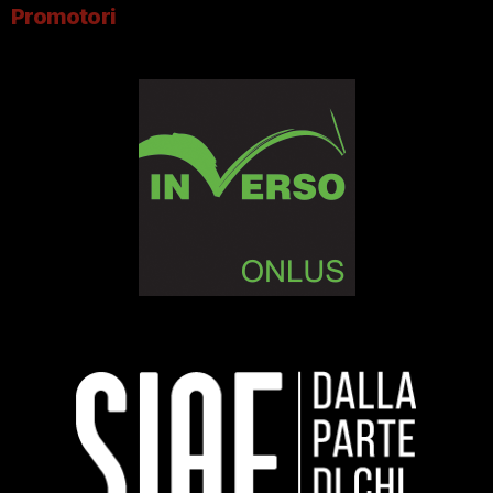
Promotori
cane
nato per
amare”