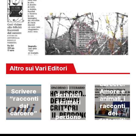
Erri De
Luca fa
lezione
Altro sui Vari Editori
scrittura
in
carcere.
i
Scrivere
Amore e
detenuti
“racconti
animali, i
scrittori
dal
racconti
e il
carcere”
dei
perdono
detenuiti:
“Io parlo
di un