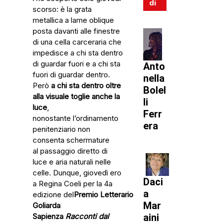
di
scorso: è la grata
metallica a lame oblique
posta davanti alle finestre
di una cella carceraria che
impedisce a chi sta dentro
di guardar fuori e a chi sta
Anto
fuori di guardar dentro.
nella
Però
a
chi sta dentro oltre
Bolel
alla visuale toglie anche la
li
luce
,
Ferr
nonostante l’ordinamento
era
penitenziario non
consenta schermature
al passaggio diretto di
luce e aria naturali nelle
celle. Dunque, giovedì ero
Daci
a Regina Coeli per la 4a
a
edizione del
Premio
Letterario
Mar
Goliarda
Sapienza
Racconti dal
aini