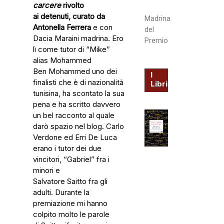
carcere
rivolto
ai
detenuti,
curato da
Madrina
Antonella Ferrera
e con
del
Dacia Maraini madrina. Ero
Premio
lì come tutor di “Mike”
alias Mohammed
Ben Mohammed uno dei
I
finalisti che è di nazionalità
Libri
tunisina, ha scontato la sua
pena e ha scritto davvero
un bel racconto al quale
darò spazio nel blog. Carlo
Verdone ed Erri De Luca
erano i tutor dei due
vincitori, “Gabriel” fra i
minori e
Salvatore Saitto fra gli
adulti. Durante la
premiazione mi hanno
colpito molto le parole