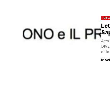
La G
Let
Sa
Altro
DIVE
dello
BY
AD