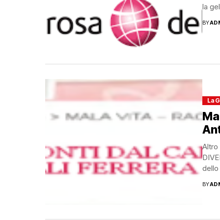
la ge
BY
AD
La G
Mal
Ant
Altro
DIVE
dello
BY
AD