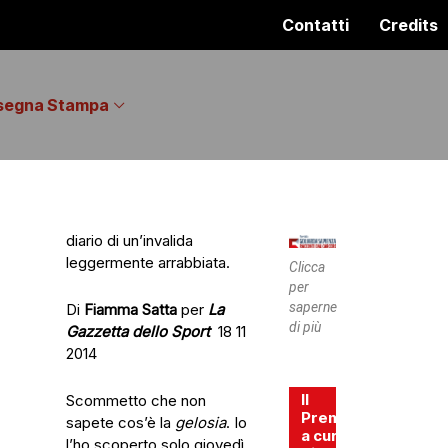
Contatti
Credits
segna Stampa
diario di un’invalida
leggermente arrabbiata.​
Clicca
per
saperne
Di
Fiamma
Satta
per
La
di più
Gazzetta dello Sport
18 11
2014​
Il
Scommetto che non
Premio
sapete cos’è la
gelosia
. Io
a cura
l’ho scoperto solo giovedì