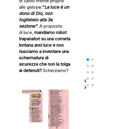
di Saitto riferite proprio
alle gelosie:
“
La luce è un
dono di
Dio, non
toglietelo alla 3a
sezione”
. A proposito
di luce,
mandiamo robot
trapanatori su una cometa
lontana anni
luce e non
riusciamo a inventare una
schermatura di
sicurezza
che non la tolga
ai detenuti?
Scherziamo?​