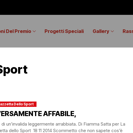
oni Del Premio
Progetti Speciali
Gallery
Ras
Sport
azzetta Dello Sport
VERSAMENTE AFFABILE,​
o di un’invalida leggermente arrabbiata.​ Di Fiamma Satta per La
tta dello Sport 18 11 2014​ Scommetto che non sapete cos’è