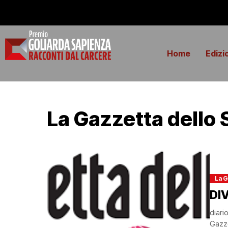
Home
Edizi
La Gazzetta dello 
La G
DI
diari
Gazze