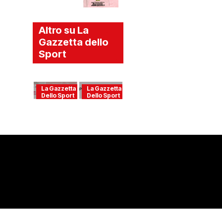
Altro su La
Gazzetta dello
Sport
La Gazzetta
La Gazzetta
Dello Sport
Dello Sport
Mala vita
Letizia, il
–
perdono
Racconti
e il
dal
Premio
carcere a
Goliarda
cura di
Sapienza
Antonella
Bolelli
Ferrara